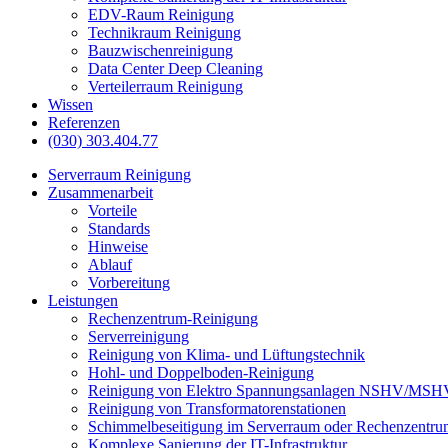
EDV-Raum Reinigung
Technikraum Reinigung
Bauzwischenreinigung
Data Center Deep Cleaning
Verteilerraum Reinigung
Wissen
Referenzen
(030) 303.404.77
Serverraum Reinigung
Zusammenarbeit
Vorteile
Standards
Hinweise
Ablauf
Vorbereitung
Leistungen
Rechenzentrum-Reinigung
Serverreinigung
Reinigung von Klima- und Lüftungstechnik
Hohl- und Doppelboden-Reinigung
Reinigung von Elektro Spannungsanlagen NSHV/MSH
Reinigung von Transformatorenstationen
Schimmelbeseitigung im Serverraum oder Rechenzentru
Komplexe Sanierung der IT-Infrastruktur