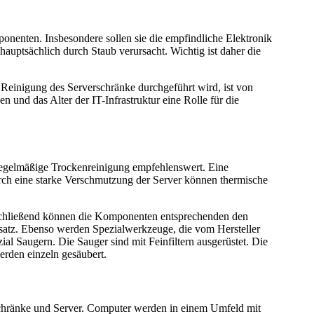
onenten. Insbesondere sollen sie die empfindliche Elektronik
uptsächlich durch Staub verursacht. Wichtig ist daher die
 Reinigung des Serverschränke durchgeführt wird, ist von
nd das Alter der IT-Infrastruktur eine Rolle für die
e regelmäßige Trockenreinigung empfehlenswert. Eine
urch eine starke Verschmutzung der Server können thermische
nschließend können die Komponenten entsprechenden den
atz. Ebenso werden Spezialwerkzeuge, die vom Hersteller
l Saugern. Die Sauger sind mit Feinfiltern ausgerüstet. Die
erden einzeln gesäubert.
schränke und Server. Computer werden in einem Umfeld mit