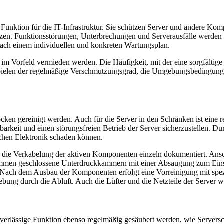
unktion für die IT-Infrastruktur. Sie schützen Server und andere Komp
en. Funktionsstörungen, Unterbrechungen und Serverausfälle werden ha
ach einem individuellen und konkreten Wartungsplan.
im Vorfeld vermieden werden. Die Häufigkeit, mit der eine sorgfältige
elen der regelmäßige Verschmutzungsgrad, die Umgebungsbedingungen u
rocken gereinigt werden. Auch für die Server in den Schränken ist ein
arkeit und einen störungsfreien Betrieb der Server sicherzustellen. D
ichen Elektronik schaden können.
st die Verkabelung der aktiven Komponenten einzeln dokumentiert. A
ommen geschlossene Unterdruckkammern mit einer Absaugung zum Eins
Nach dem Ausbau der Komponenten erfolgt eine Vorreinigung mit spezia
bung durch die Abluft. Auch die Lüfter und die Netzteile der Server w
verlässige Funktion ebenso regelmäßig gesäubert werden, wie Server