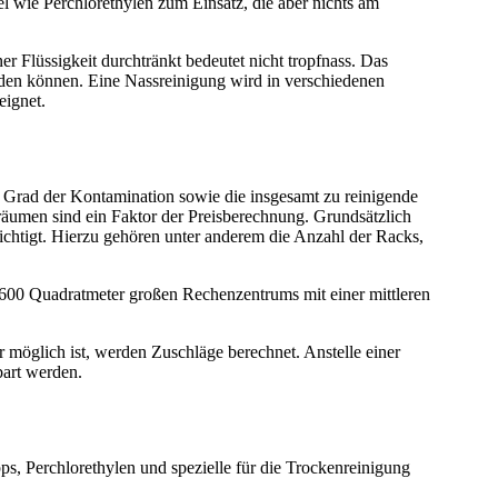
 wie Perchlorethylen zum Einsatz, die aber nichts am
r Flüssigkeit durchtränkt bedeutet nicht tropfnass. Das
den können. Eine Nassreinigung wird in verschiedenen
eignet.
 Grad der Kontamination sowie die insgesamt zu reinigende
räumen sind ein Faktor der Preisberechnung. Grundsätzlich
chtigt. Hierzu gehören unter anderem die Anzahl der Racks,
a. 600 Quadratmeter großen Rechenzentrums mit einer mittleren
r möglich ist, werden Zuschläge berechnet. Anstelle einer
bart werden.
s, Perchlorethylen und spezielle für die Trockenreinigung