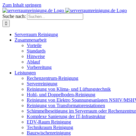
Zum Inhalt springen
Suche nach:
Serverraum Reinigung
Zusammenarbeit
Vorteile
Standards
Hinweise
Ablauf
Vorbereitung
Leistungen
Rechenzentrum-Reinigung
Serverreinigung
Reinigung von Klima- und Lüftungstechnik
Hohl- und Doppelboden-Reinigung
Reinigung von Elektro Spannungsanlagen NSHV/MSH
Reinigung von Transformatorenstationen
Schimmelbeseitigung im Serverraum oder Rechenzentru
Komplexe Sanierung der IT-Infrastruktur
EDV-Raum Reinigung
Technikraum Reinigung
Bauzwischenreinigung