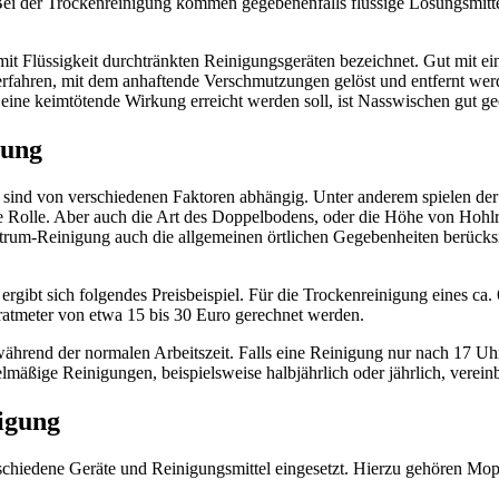
i der Trockenreinigung kommen gegebenenfalls flüssige Lösungsmittel
it Flüssigkeit durchtränkten Reinigungsgeräten bezeichnet. Gut mit eine
rfahren, mit dem anhaftende Verschmutzungen gelöst und entfernt wer
ne keimtötende Wirkung erreicht werden soll, ist Nasswischen gut ge
gung
sind von verschiedenen Faktoren abhängig. Unter anderem spielen der
che Rolle. Aber auch die Art des Doppelbodens, oder die Höhe von Hohl
trum-Reinigung auch die allgemeinen örtlichen Gegebenheiten berücksi
 ergibt sich folgendes Preisbeispiel. Für die Trockenreinigung eines c
ratmeter von etwa 15 bis 30 Euro gerechnet werden.
während der normalen Arbeitszeit. Falls eine Reinigung nur nach 17 Uh
mäßige Reinigungen, beispielsweise halbjährlich oder jährlich, verein
igung
schiedene Geräte und Reinigungsmittel eingesetzt. Hierzu gehören Mopp