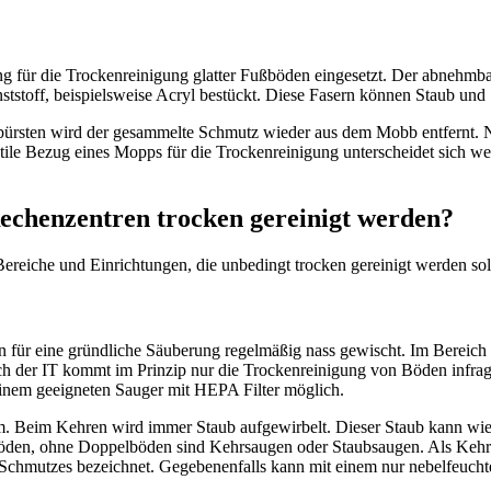
für die Trockenreinigung glatter Fußböden eingesetzt. Der abnehmbar
ststoff, beispielsweise Acryl bestückt. Diese Fasern können Staub un
ürsten wird der gesammelte Schmutz wieder aus dem Mobb entfernt. 
extile Bezug eines Mopps für die Trockenreinigung unterscheidet sich 
Rechenzentren trocken gereinigt werden?
ereiche und Einrichtungen, die unbedingt trocken gereinigt werden sol
für eine gründliche Säuberung regelmäßig nass gewischt. Im Bereich de
h der IT kommt im Prinzip nur die Trockenreinigung von Böden infrag
inem geeigneten Sauger mit HEPA Filter möglich.
sam. Beim Kehren wird immer Staub aufgewirbelt. Dieser Staub kann 
öden, ohne Doppelböden sind Kehrsaugen oder Staubsaugen. Als Kehr
Schmutzes bezeichnet. Gegebenenfalls kann mit einem nur nebelfeuch