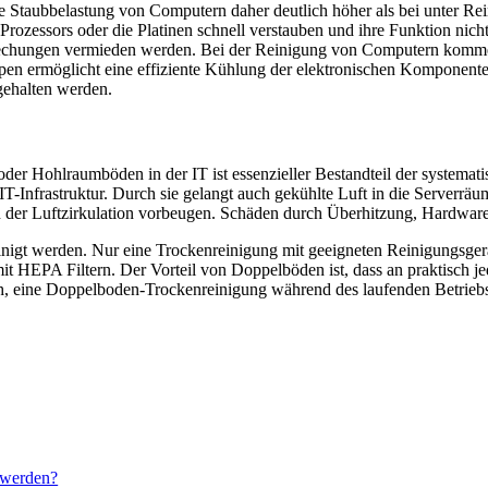
e Staubbelastung von Computern daher deutlich höher als bei unter Re
Prozessors oder die Platinen schnell verstauben und ihre Funktion nic
echungen vermieden werden. Bei der Reinigung von Computern kommen
ippen ermöglicht eine effiziente Kühlung der elektronischen Komponen
ngehalten werden.
r Hohlraumböden in der IT ist essenzieller Bestandteil der systemat
-Infrastruktur. Durch sie gelangt auch gekühlte Luft in die Serverr
 der Luftzirkulation vorbeugen. Schäden durch Überhitzung, Hardwar
nigt werden. Nur eine Trockenreinigung mit geeigneten Reinigungsgerät
t HEPA Filtern. Der Vorteil von Doppelböden ist, dass an praktisch j
ch, eine Doppelboden-Trockenreinigung während des laufenden Betrie
t werden?