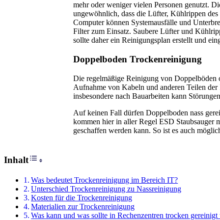
mehr oder weniger vielen Personen genutzt. Di
ungewöhnlich, dass die Lüfter, Kühlrippen des 
Computer können Systemausfälle und Unterbr
Filter zum Einsatz. Saubere Lüfter und Kühlr
sollte daher ein Reinigungsplan erstellt und ei
Doppelboden Trockenreinigung
Die regelmäßige Reinigung von Doppelböden ode
Aufnahme von Kabeln und anderen Teilen der IT
insbesondere nach Bauarbeiten kann Störungen
Auf keinen Fall dürfen Doppelboden nass gerei
kommen hier in aller Regel ESD Staubsauger mi
geschaffen werden kann. So ist es auch mögli
Toggle Table of Content
Inhalt
Was bedeutet Trockenreinigung im Bereich IT?
Unterschied Trockenreinigung zu Nassreinigung
Kosten für die Trockenreinigung
Materialien zur Trockenreinigung
Was kann und was sollte in Rechenzentren trocken gereinig